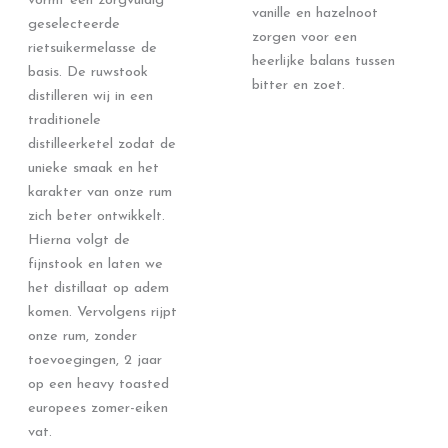
vormt een zorgvuldig
vanille en hazelnoot
geselecteerde
zorgen voor een
rietsuikermelasse de
heerlijke balans tussen
basis. De ruwstook
bitter en zoet.
distilleren wij in een
traditionele
distilleerketel zodat de
unieke smaak en het
karakter van onze rum
zich beter ontwikkelt.
Hierna volgt de
fijnstook en laten we
het distillaat op adem
komen. Vervolgens rijpt
onze rum, zonder
toevoegingen, 2 jaar
op een heavy toasted
europees zomer-eiken
vat.