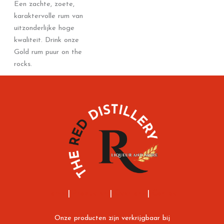
Een zachte, zoete,
karaktervolle rum van
uitzonderlijke hoge
kwaliteit. Drink onze
Gold rum puur on the
rocks.
Home
|
Producten
|
Over ons
|
Contact
Onze producten zijn verkrijgbaar bij