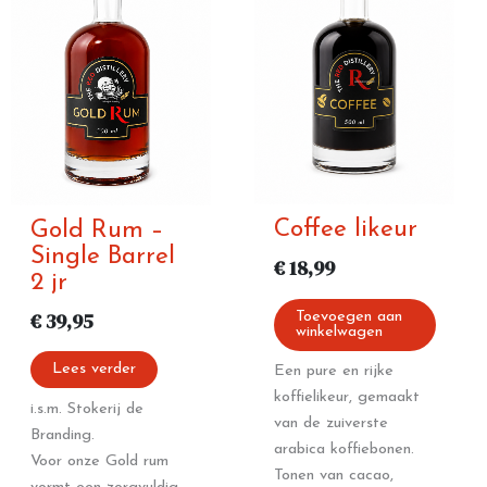
Coffee likeur
Gold Rum –
Single Barrel
€
18,99
2 jr
€
39,95
Toevoegen aan
winkelwagen
Lees verder
Een pure en rijke
koffielikeur, gemaakt
i.s.m. Stokerij de
van de zuiverste
Branding.
arabica koffiebonen.
Voor onze Gold rum
Tonen van cacao,