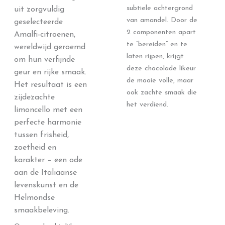
subtiele achtergrond
uit zorgvuldig
van amandel. Door de
geselecteerde
2 componenten apart
Amalfi-citroenen,
te “bereiden” en te
wereldwijd geroemd
laten rijpen, krijgt
om hun verfijnde
deze chocolade likeur
geur en rijke smaak.
de mooie volle, maar
Het resultaat is een
ook zachte smaak die
zijdezachte
het verdiend.
limoncello met een
perfecte harmonie
tussen frisheid,
zoetheid en
karakter – een ode
aan de Italiaanse
levenskunst en de
Helmondse
smaakbeleving.